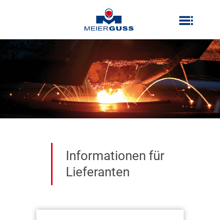
Zum
Inhalt
Inhalt
springen
springen
Informationen für
Lieferanten