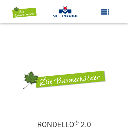
Zum
Inhalt
Inhalt
springen
springen
®
RONDELLO
2.0