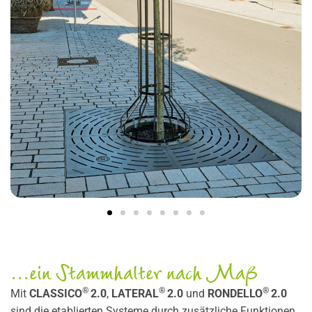
...ein Stammhalter nach Maß
®
®
®
Mit
CLASSICO
2.0
,
LATERAL
2.0
und
RONDELLO
2.0
sind die etablierten Systeme durch zusätzliche Funktionen