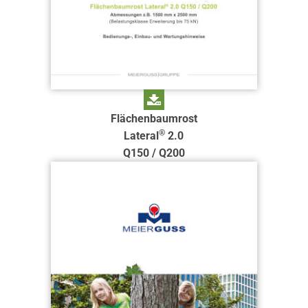
Flächenbaumrost
®
Lateral
2.0
Q150 / Q200