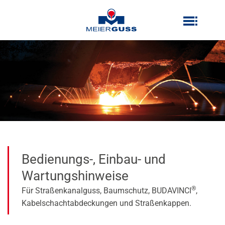
Zum
Inhalt
Inhalt
springen
springen
Bedienungs-, Einbau- und
Wartungshinweise
®
Für Straßenkanalguss, Baumschutz, BUDAVINCI
,
Kabelschachtabdeckungen und Straßenkappen.