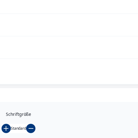
Kundenbedürfnisse sowie Kompetenz bei den Werkstoffen Gr
Individuelle Kundenwünsche können dank des hausinternen 
stellen die Erreichung der vorgegebenen Qualität sicher – un
Gewinnen Sie einen Eindruck über unsere Kompetenz und g
Industrieguss in Limburg
MeierGuss | Gruppe
Schriftgröße
Standard