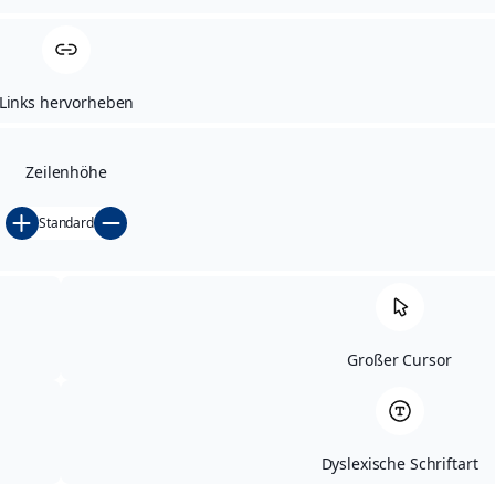
Links hervorheben
Datenschutzhinweise
für Bewerber
Zeilenhöhe
(m/w/d)
Standard
Datenschutzinformationen für Kunden,
Interessenten und Lieferanten
Großer Cursor
Dyslexische Schriftart