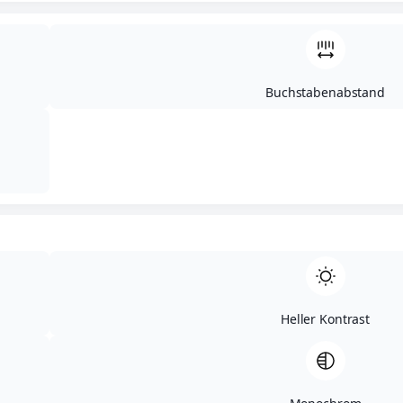
Buchstabenabstand
Heller Kontrast
MeierGuss
Sales & Logistics
GmbH & Co. KG