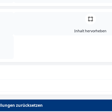
Heinrich Meier
Eisengießerei
GmbH & Co. KG
Inhalt hervorheben
ellungen zurücksetzen